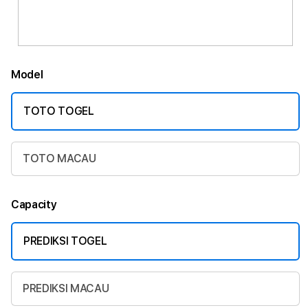
Model
TOTO TOGEL
TOTO MACAU
Capacity
PREDIKSI TOGEL
PREDIKSI MACAU