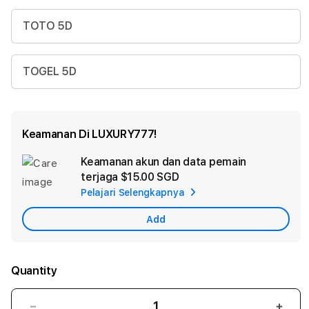
TOTO 5D
TOGEL 5D
Keamanan Di LUXURY777!
Keamanan akun dan data pemain
Ad
terjaga
$15.00 SGD
App
Pelajari Selengkapnya
Car
Add
Quantity