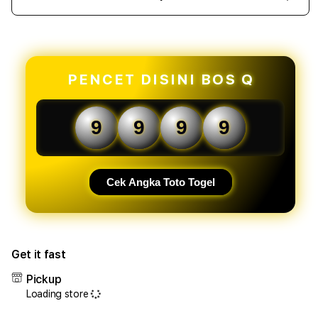
Decrease
Incr
quantity
quant
for
for
LUXURY777
LUX
-
-
Login
Logi
PENCET DISINI BOS Q
Situs
Situs
Poker
Poke
Online
Onlin
9
9
9
9
Terpercaya
Terp
Bonus
Bonu
Chip
Chip
Gratis
Grati
Cek Angka Toto Togel
2026
2026
Get it fast
Pickup
Loading store