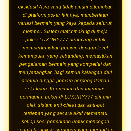
eksklusif Asia yang tidak umum ditemukan
di platform poker lainnya, memberikan
variasi bermain yang kaya kepada seluruh
member. Sistem matchmaking di meja
poker LUXURY777 dirancang untuk
mempertemukan pemain dengan level
kemampuan yang sebanding, memastikan
pengalaman bermain yang kompetitif dan
menyenangkan bagi semua kalangan dari
pemula hingga pemain berpengalaman
sekalipun. Keamanan dan integritas
permainan poker di LUXURY777 dijamin
oleh sistem anti-cheat dan anti-bot
terdepan yang secara aktif memantau
setiap sesi permainan untuk mencegah
segala bentuk kecurangan yang merugikan