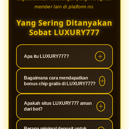
member lain di platform ini.
Yang Sering Ditanyakan
Sobat LUXURY777
Apa itu LUXURY777?
LUXURY777 adalah situs poker
Bagaimana cara mendapatkan
online terpercaya yang
bonus chip gratis di LUXURY777?
menyediakan berbagai pilihan
Pemain bisa mendapatkan bonus
permainan kartu dengan sistem
Apakah situs LUXURY777 aman
chip gratis dengan mendaftarkan
keamanan tinggi, transaksi cepat,
dari bot?
akun baru dan mengikuti ketentuan
dan layanan pelanggan profesional
Ya, LUXURY777 menjamin
promosi yang berlaku di situs kami.
yang siap membantu pemain selama
Berapa minimal deposit untuk