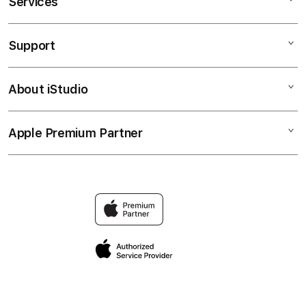
Services
LUXURY777
tidak bertanggung jawab.
Platform Toto
Support
AppleCare+
Platform Togel
Corporate
Toto Togel
About iStudio
My Account
LUXURY777
Agen Toto
Collection & Delivery
Elush Service Provider
Agen Togel
Apple Premium Partner
About Us
Returns & Exchanges
Financing Options
Toto Macau
Find an iStudio near you
Contact Us
Trade-in
Prediksi Macau
Why Shop at iStudio
FAQ
Travellerâ€™s Reservation
Elush Corporate Website
Privacy Policy
Site Terms of Use