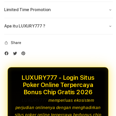
Limited Time Promotion
Apa itu LUXURY777 ?
Share
LUXURY777 - Login Situs
Poker Online Terpercaya
Bonus Chip Gratis 2026
LUXURY777
memperluas ekosistem
perjudian onlinenya dengan menghadirkan
situs poker online terpercaya berbonus chip