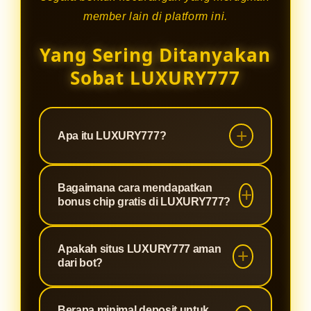
member lain di platform ini.
Yang Sering Ditanyakan
Sobat LUXURY777
Apa itu LUXURY777?
LUXURY777 adalah situs poker
Bagaimana cara mendapatkan
online terpercaya yang
bonus chip gratis di LUXURY777?
menyediakan berbagai pilihan
Pemain bisa mendapatkan bonus
permainan kartu dengan sistem
Apakah situs LUXURY777 aman
chip gratis dengan mendaftarkan
keamanan tinggi, transaksi cepat,
dari bot?
akun baru dan mengikuti ketentuan
dan layanan pelanggan profesional
Ya, LUXURY777 menjamin
promosi yang berlaku di situs kami.
yang siap membantu pemain selama
Berapa minimal deposit untuk