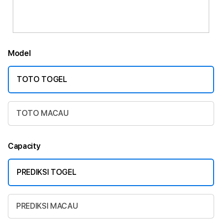
Model
TOTO TOGEL
TOTO MACAU
Capacity
PREDIKSI TOGEL
PREDIKSI MACAU