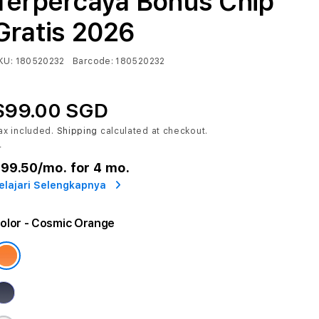
Terpercaya Bonus Chip
Gratis 2026
KU:
180520232
Barcode:
180520232
$99.00 SGD
ax included.
Shipping
calculated at checkout.
r
99.50
/mo. for 4 mo.
elajari Selengkapnya
olor
- Cosmic Orange