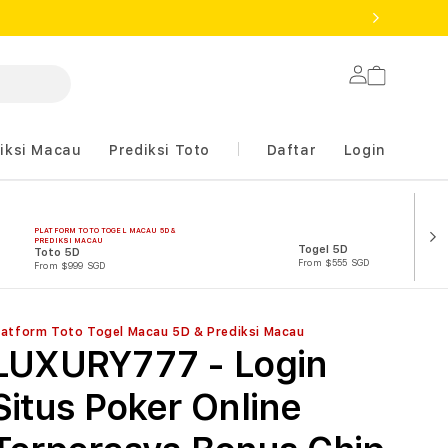
Log
Cart
in
iksi Macau
Prediksi Toto
Daftar
Login
PLATFORM TOTO TOGEL MACAU 5D &
PREDIKSI MACAU
Togel 5D
Toto 5D
From $555 SGD
From $999 SGD
latform Toto Togel Macau 5D & Prediksi Macau
LUXURY777 - Login
Situs Poker Online