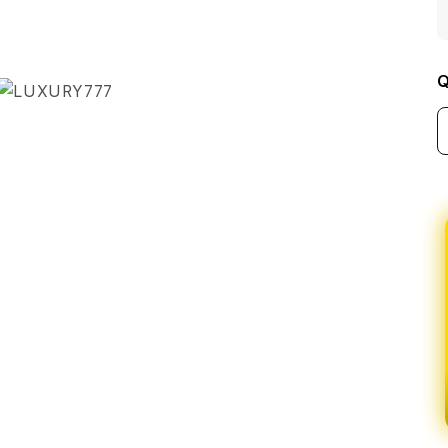
Q
Open
media
5
in
modal