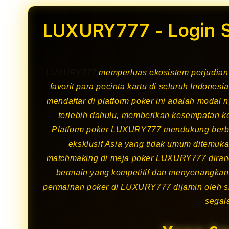
in
modal
LUXURY777 - Login Si
LUXURY777
memperluas ekosistem perjudian o
favorit para pecinta kartu di seluruh Indon
mendaftar di platform poker ini adalah modal
terlebih dahulu, memberikan kesempatan ke
Platform poker LUXURY777 mendukung berbag
eksklusif Asia yang tidak umum ditemuka
matchmaking di meja poker LUXURY777 dira
bermain yang kompetitif dan menyenangkan
permainan poker di LUXURY777 dijamin oleh si
segal