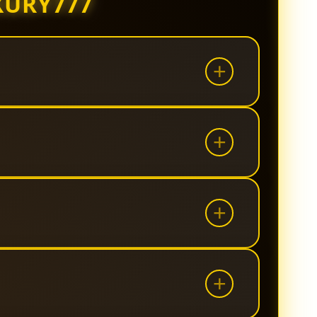
XURY777
n kartu dengan sistem keamanan tinggi,
pat jam penuh setiap hari.
tuan promosi yang berlaku di situs kami.
elah proses pendaftaran selesai.
 canggih untuk memastikan bahwa seluruh
kemenangan setiap pemain tetap adil dan