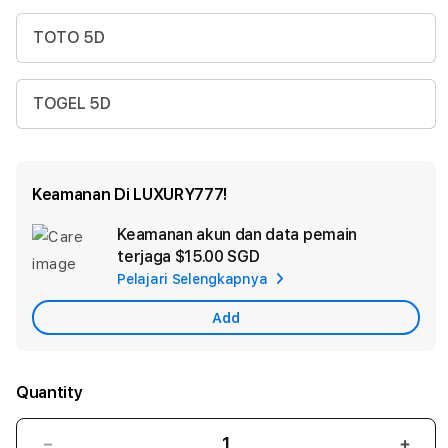
TOTO 5D
TOGEL 5D
Keamanan Di LUXURY777!
Keamanan akun dan data pemain
Ad
terjaga
$15.00 SGD
App
Pelajari Selengkapnya
Car
Add
Quantity