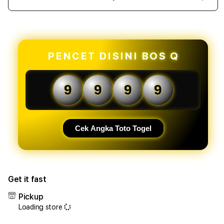
Decrease
Incr
quantity
quant
for
for
LUXURY777
LUX
-
-
Login
Logi
PENCET DISINI BOS Q
Situs
Situs
Poker
Poke
Online
Onlin
9
9
9
9
Terpercaya
Terp
Bonus
Bonu
Chip
Chip
Gratis
Grati
Cek Angka Toto Togel
2026
2026
Get it fast
Pickup
Loading store