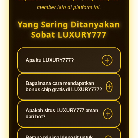
member lain di platform ini.
Yang Sering Ditanyakan
Sobat LUXURY777
Apa itu LUXURY777?
LUXURY777 adalah situs poker
Bagaimana cara mendapatkan
online terpercaya yang
bonus chip gratis di LUXURY777?
menyediakan berbagai pilihan
Pemain bisa mendapatkan bonus
permainan kartu dengan sistem
Apakah situs LUXURY777 aman
chip gratis dengan mendaftarkan
keamanan tinggi, transaksi cepat,
dari bot?
akun baru dan mengikuti ketentuan
dan layanan pelanggan profesional
Ya, LUXURY777 menjamin
promosi yang berlaku di situs kami.
yang siap membantu pemain selama
Berapa minimal deposit untuk