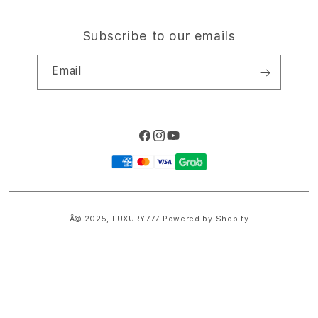
Subscribe to our emails
Email
Facebook
Instagram
YouTube
Payment
methods
Â© 2025,
LUXURY777
Powered by Shopify